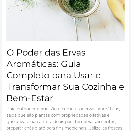
Brasileiros
e
Suas
Aplicações
Culinárias
O Poder das Ervas
Aromáticas: Guia
Completo para Usar e
Transformar Sua Cozinha e
Bem-Estar
Para entender o que são e como usar ervas aromáticas,
saiba que são plantas com propriedades olfativas e
gustativas marcantes, ideais para temperar alimentos,
preparar chás e até para fins medicinais. Utilize-as frescas