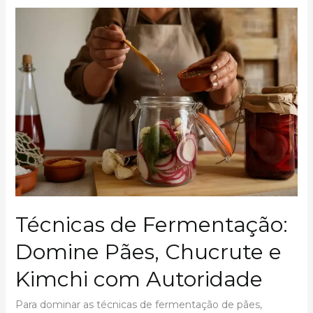
Ingredientes
Sazonais:
Guia
Completo
para
Sabores
Frescos
e
Sustentáveis
Técnicas de Fermentação:
Domine Pães, Chucrute e
Kimchi com Autoridade
Para dominar as técnicas de fermentação de pães,