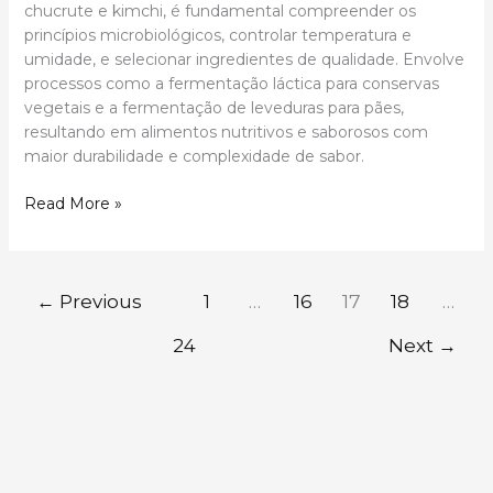
chucrute e kimchi, é fundamental compreender os
princípios microbiológicos, controlar temperatura e
umidade, e selecionar ingredientes de qualidade. Envolve
processos como a fermentação láctica para conservas
vegetais e a fermentação de leveduras para pães,
resultando em alimentos nutritivos e saborosos com
maior durabilidade e complexidade de sabor.
Técnicas
Read More »
de
Fermentação:
Domine
Pães,
←
Previous
1
…
16
17
18
…
Chucrute
24
Next
→
e
Kimchi
com
Autoridade