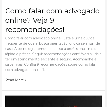
Segredos:
Como
Como falar com advogado
Harmonizar
Comida
online? Veja 9
e
Bebida
recomendações!
para
uma
Como falar com advogado online? Esta é uma dúvida
Experiência
frequente de quem busca orientação jurídica sem sair de
Gastronômica
casa. A tecnologia tornou o acesso a profissionais mais
Inesquecível
rápido e prático. Seguir recomendações confiáveis ajuda a
ter um atendimento eficiente e seguro. Acompanhe e
saiba mais! Confira 9 recomendações sobre como falar
com advogado online 1.
Como
Read More »
falar
com
advogado
online?
Veja