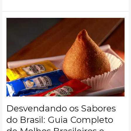
Fazer
um
Bom
Caldo
Caseiro:
O
Guia
Definitivo
para
Sabor
e
Nutrição
Desvendando os Sabores
do Brasil: Guia Completo