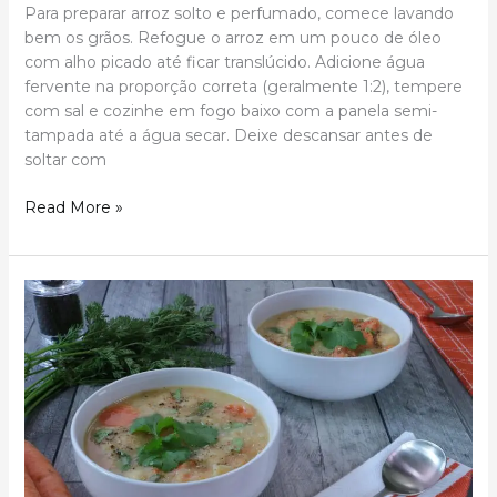
Para preparar arroz solto e perfumado, comece lavando
bem os grãos. Refogue o arroz em um pouco de óleo
com alho picado até ficar translúcido. Adicione água
fervente na proporção correta (geralmente 1:2), tempere
com sal e cozinhe em fogo baixo com a panela semi-
tampada até a água secar. Deixe descansar antes de
soltar com
O
Read More »
Segredo
do
Arroz
Solto
e
Perfumado:
Guia
Completo
para
um
Preparo