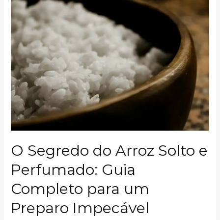
Cortes
de
Carne
para
Churrasco:
Escolha
e
Prepare
como
um
Mestre!
O Segredo do Arroz Solto e
Perfumado: Guia
Completo para um
Preparo Impecável