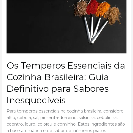
9
recomendações!
Os Temperos Essenciais da
Cozinha Brasileira: Guia
Definitivo para Sabores
Inesquecíveis
Para temperos essenciais na cozinha brasileira, considere
alho, cebola, sal, pimenta-do-reino, salsinha, cebolinha,
coentro, louro, colorau e cominho. Estes ingredientes são
a base aromática e de sabor de inúmeros pratos