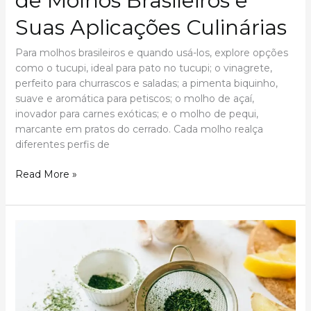
de Molhos Brasileiros e
Suas Aplicações Culinárias
Para molhos brasileiros e quando usá-los, explore opções
como o tucupi, ideal para pato no tucupi; o vinagrete,
perfeito para churrascos e saladas; a pimenta biquinho,
suave e aromática para petiscos; o molho de açaí,
inovador para carnes exóticas; e o molho de pequi,
marcante em pratos do cerrado. Cada molho realça
diferentes perfis de
Desvendando
Read More »
os
Sabores
do
Brasil:
Guia
Completo
de
Molhos