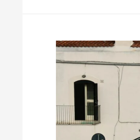
Vender:
O
Guia
Definitivo
para
Lucrar
Alto
e
Conquistar
Clientes