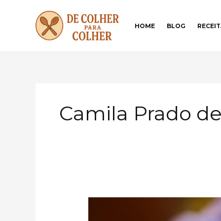
Ir
para
HOME
BLOG
RECEIT
o
conteúdo
Camila Prado d