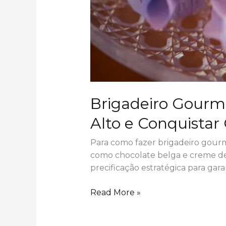
Brigadeiro Gourme
Alto e Conquistar 
Para como fazer brigadeiro gourm
como chocolate belga e creme de 
precificação estratégica para gar
Brigadeiro
Read More »
Gourmet
para