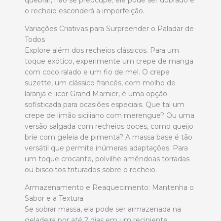
o recheio esconderá a imperfeição.
Variações Criativas para Surpreender o Paladar de
Todos
Explore além dos recheios clássicos. Para um
toque exótico, experimente um crepe de manga
com coco ralado e um fio de mel. O crepe
suzette, um clássico francês, com molho de
laranja e licor Grand Marnier, é uma opção
sofisticada para ocasiões especiais. Que tal um
crepe de limão siciliano com merengue? Ou uma
versão salgada com recheios doces, como queijo
brie com geleia de pimenta? A massa base é tão
versátil que permite inúmeras adaptações. Para
um toque crocante, polvilhe amêndoas torradas
ou biscoitos triturados sobre o recheio.
Armazenamento e Reaquecimento: Mantenha o
Sabor e a Textura
Se sobrar massa, ela pode ser armazenada na
geladeira por até 2 dias em um recipiente