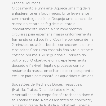
Crepes Dourados
O cozimento é uma arte. Aqueça uma frigideira
antiaderente em fogo médio. Unte levemente
com manteiga ou óleo. Despeje uma concha de
massa no centro da frigideira quente e,
imediatamente, incline-a em movimentos
circulares para espalhar a massa uniformemente,
formando um disco fino. Cozinhe por cerca de 1 a
2 minutos, ou até as bordas começarem a dourar
e se soltar. Com uma espátula fina, vire o crepe e
cozinhe por mais 30 segundos a 1 minuto do
outro lado. O objetivo é um crepe levemente
dourado e flexível. Repita o processo com o
restante da massa, empilhando os crepes prontos
em um prato para mantê-los aquecidos e úmidos.
Sugestões de Recheios Doces Irresistíveis
(Nutella, Frutas, Doce de Leite e Mais!)
A versatilidade do crepe francês recheado doce é
seu maior trunfo. Para os amantes de chocolate,
o clássico crepe de Nutella é imbatível. Espalhe