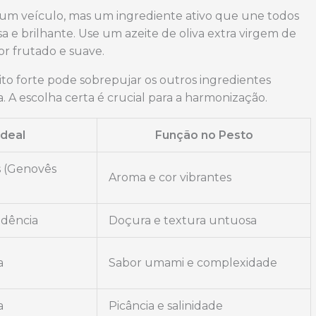
um veículo, mas um ingrediente ativo que une todos
 e brilhante. Use um azeite de oliva extra virgem de
or frutado e suave.
to forte pode sobrepujar os outros ingredientes
 A escolha certa é crucial para a harmonização.
Ideal
Função no Pesto
s (Genovês
Aroma e cor vibrantes
edência
Doçura e textura untuosa
a
Sabor umami e complexidade
a
Picância e salinidade