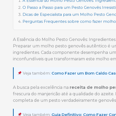
A Essência do Molho Pesto Genovês: Ingredien
O Passo a Passo para um Pesto Genovês Irresistí
Dicas de Especialista para um Molho Pesto Geno
Perguntas Frequentes sobre como fazer molho 
A Essência do Molho Pesto Genovês: Ingrediente
Preparar um molho pesto genovês autêntico é um
ingredientes. Cada componente desempenha um p
inconfundíveis que transformaram este molho em u
Veja também:
Como Fazer um Bom Caldo Caseir
A busca pela excelência na
receita de molho pes
frescura do manjericão até a qualidade do azeite.
completa de um pesto verdadeiramente genovês, ta
Veja também:
Guia Definitivo: Como Fazer Con