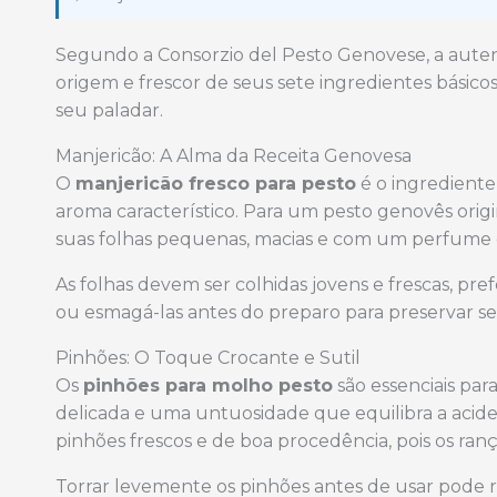
Segundo a Consorzio del Pesto Genovese, a auten
origem e frescor de seus sete ingredientes básico
seu paladar.
Manjericão: A Alma da Receita Genovesa
O
manjericão fresco para pesto
é o ingrediente 
aroma característico. Para um pesto genovês origin
suas folhas pequenas, macias e com um perfume 
As folhas devem ser colhidas jovens e frescas, pr
ou esmagá-las antes do preparo para preservar seu
Pinhões: O Toque Crocante e Sutil
Os
pinhões para molho pesto
são essenciais par
delicada e uma untuosidade que equilibra a acide
pinhões frescos e de boa procedência, pois os ra
Torrar levemente os pinhões antes de usar pode r