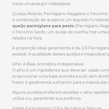
traria um amargor indesejável.
Queijos Nobres: Parmigiano-Reggiano e Pecorino
A combinação de queijos é um segredo fundame
queijo parmigiano para pesto
(Parmigiano-Reg
o Pecorino Sardo, um queijo de ovelha, traz uma 
ralados na hora.
A proporção ideal geralmente é de 2/3 Parmigiano
pessoal. A qualidade desses queijos é inegociável p
Alho: A Base Aromática Indispensável
O alho é um ingrediente que deve ser usado co
proporcionar uma base aromática sutil, sem domi
fresco é geralmente suficiente para a maioria das r
Alguns puristas preferem escaldar o alho rapidame
utiliza cru, garantindo sua potência.
Azeite Extra Virgem: O Elo de Sabor e Textura