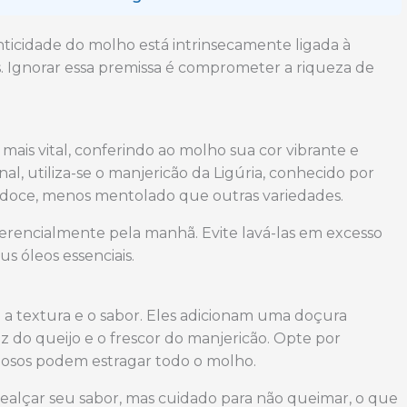
ticidade do molho está intrinsecamente ligada à
s. Ignorar essa premissa é comprometer a riqueza de
mais vital, conferindo ao molho sua cor vibrante e
al, utiliza-se o manjericão da Ligúria, conhecido por
doce, menos mentolado que outras variedades.
eferencialmente pela manhã. Evite lavá-las em excesso
s óleos essenciais.
a a textura e o sabor. Eles adicionam uma doçura
z do queijo e o frescor do manjericão. Opte por
nçosos podem estragar todo o molho.
ealçar seu sabor, mas cuidado para não queimar, o que