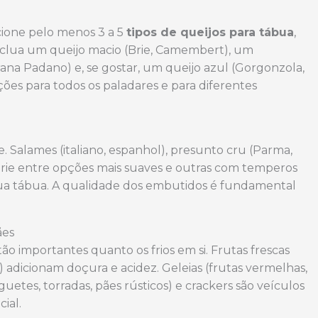
cione pelo menos 3 a 5
tipos de queijos para tábua
,
Inclua um queijo macio (Brie, Camembert), um
na Padano) e, se gostar, um queijo azul (Gorgonzola,
ões para todos os paladares e para diferentes
. Salames (italiano, espanhol), presunto cru (Parma,
arie entre opções mais suaves e outras com temperos
sua tábua. A qualidade dos embutidos é fundamental
ães
tão importantes quanto os frios em si. Frutas frescas
) adicionam doçura e acidez. Geleias (frutas vermelhas,
tes, torradas, pães rústicos) e crackers são veículos
ial.