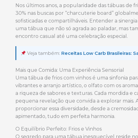
Nos últimos anos, a popularidade das tábuas de
30% nas buscas por “charcuterie board” globalme
sofisticadas e compartilháveis. Entender a sinergi
uma tábua que não só agrada ao paladar, mas ta
encontro casual até uma celebração especial.
Veja também:
Receitas Low Carb Brasileiras:
Mais que Comida: Uma Experiência Sensorial
Uma tábua de frios com vinhos é uma sinfonia para 
vibrantes e arranjo artístico, o olfato com os ar
a riqueza de sabores e texturas. Cada mordida e
pequena revelação que convida a explorar mais. A
proporcionar essa diversidade, desde a cremosida
apimentado, tudo em perfeita harmonia.
O Equilíbrio Perfeito: Frios e Vinhos
O segredo para uma tábua inesquecível reside no e