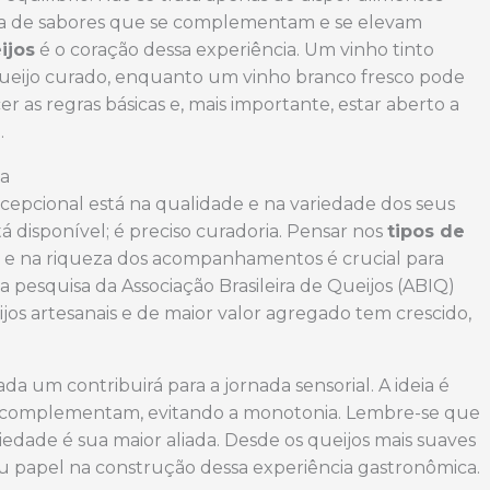
ica de sabores que se complementam e se elevam
ijos
é o coração dessa experiência. Um vinho tinto
ueijo curado, enquanto um vinho branco fresco pode
 as regras básicas e, mais importante, estar aberto a
.
ua
cepcional está na qualidade e na variedade dos seus
á disponível; é preciso curadoria. Pensar nos
tipos de
s e na riqueza dos acompanhamentos é crucial para
pesquisa da Associação Brasileira de Queijos (ABIQ)
os artesanais e de maior valor agregado tem crescido,
 um contribuirá para a jornada sensorial. A ideia é
e complementam, evitando a monotonia. Lembre-se que
riedade é sua maior aliada. Desde os queijos mais suaves
u papel na construção dessa experiência gastronômica.