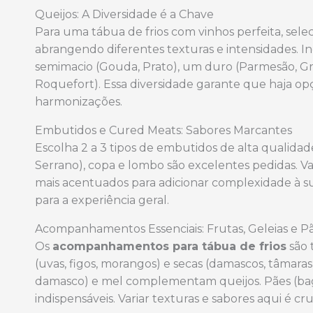
Queijos: A Diversidade é a Chave
Para uma tábua de frios com vinhos perfeita, sele
abrangendo diferentes texturas e intensidades. 
semimacio (Gouda, Prato), um duro (Parmesão, Gra
Roquefort). Essa diversidade garante que haja opç
harmonizações.
Embutidos e Cured Meats: Sabores Marcantes
Escolha 2 a 3 tipos de embutidos de alta qualidade
Serrano), copa e lombo são excelentes pedidas. V
mais acentuados para adicionar complexidade à 
para a experiência geral.
Acompanhamentos Essenciais: Frutas, Geleias e P
Os
acompanhamentos para tábua de frios
são 
(uvas, figos, morangos) e secas (damascos, tâmaras
damasco) e mel complementam queijos. Pães (bague
indispensáveis. Variar texturas e sabores aqui é cruc