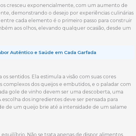
 frios cresceu exponencialmente, com um aumento de
nte, demonstrando o desejo por experiências culinárias
a entre cada elemento é o primeiro passo para construir
mbém aos olhos, elevando qualquer ocasião, desde um
 Sabor Autêntico e Saúde em Cada Garfada
os sentidos. Ela estimula a visão com suas cores
omas complexos dos queijos e embutidos, e o paladar com
 cada gole de vinho devem ser uma descoberta, uma
 escolha dos ingredientes deve ser pensada para
de de um queijo brie até a intensidade de um salame
quilíbrio. Não se trata apenas de dispor alimentos