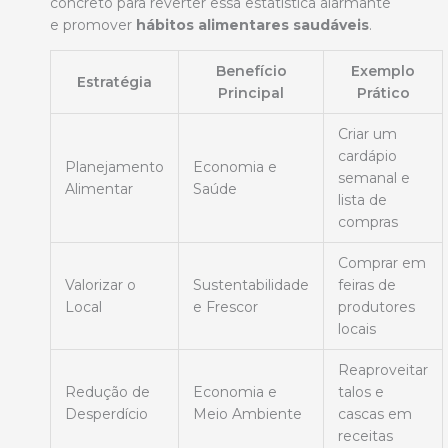
concreto para reverter essa estatística alarmante
e promover
hábitos alimentares saudáveis
.
Benefício
Exemplo
Estratégia
Principal
Prático
Criar um
cardápio
Planejamento
Economia e
semanal e
Alimentar
Saúde
lista de
compras
Comprar em
Valorizar o
Sustentabilidade
feiras de
Local
e Frescor
produtores
locais
Reaproveitar
Redução de
Economia e
talos e
Desperdício
Meio Ambiente
cascas em
receitas