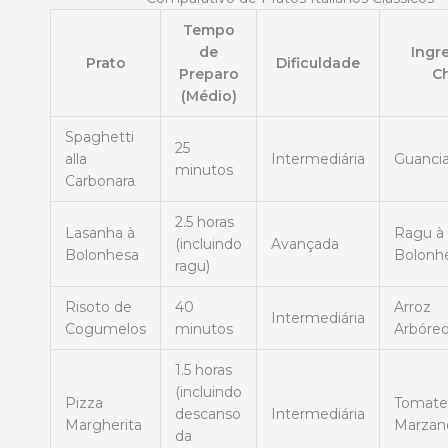
Tempo
de
Ingr
Prato
Dificuldade
Preparo
C
(Médio)
Spaghetti
25
alla
Intermediária
Guancia
minutos
Carbonara
2.5 horas
Lasanha à
Ragu à
(incluindo
Avançada
Bolonhesa
Bolonh
ragu)
Risoto de
40
Arroz
Intermediária
Cogumelos
minutos
Arbóreo
1.5 horas
(incluindo
Pizza
Tomate
descanso
Intermediária
Margherita
Marzan
da