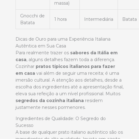
massa)
Gnocchi de
1 hora
Intermediária
Batata
Batata
Dicas de Ouro para uma Experiência Italiana
Autêntica em Sua Casa
Para realmente trazer os
sabores da Itália em
casa
, alguns detalhes fazem toda a diferença.
Cozinhar
pratos típicos italianos para fazer
em casa
vai além de seguir uma receita; é uma
imersão cultural. A atenção aos detalhes, desde a
escolha dos ingredientes até a apresentação final,
eleva sua refeição a um nível profissional. Muitos
segredos da cozinha italiana
residem
justamente nesses pormenores.
Ingredientes de Qualidade: O Segredo do
Sucesso
A base de qualquer prato italiano autêntico são os
ingredientes de alta qualidade. Invista em azeite