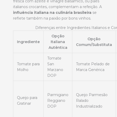
fresca com azeite e vinagre balsâmico, ou pães
italianos crocantes, complementam a refeição. A
influência italiana na culinária brasileira
se
reflete também na paixão por bons vinhos.
Diferenças entre Ingredientes Italianos e C
Opção
Opção
Ingrediente
Italiana
Comum/Substituta
Autêntica
Tomate
Tomate para
San
Tomate Pelado de
Molho
Marzano
Marca Genérica
DOP
Parmigiano
Queijo Parmesão
Queijo para
Reggiano
Ralado
Gratinar
DOP
Industrializado