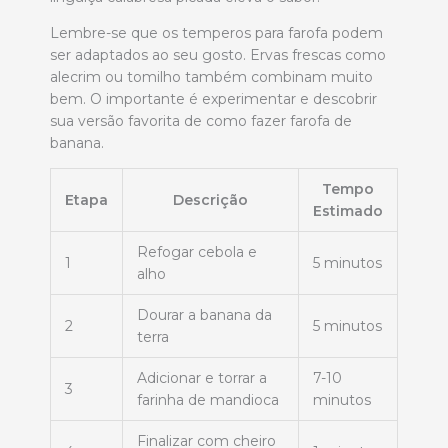
Lembre-se que os temperos para farofa podem
ser adaptados ao seu gosto. Ervas frescas como
alecrim ou tomilho também combinam muito
bem. O importante é experimentar e descobrir
sua versão favorita de como fazer farofa de
banana.
Tempo
Etapa
Descrição
Estimado
Refogar cebola e
1
5 minutos
alho
Dourar a banana da
2
5 minutos
terra
Adicionar e torrar a
7-10
3
farinha de mandioca
minutos
Finalizar com cheiro