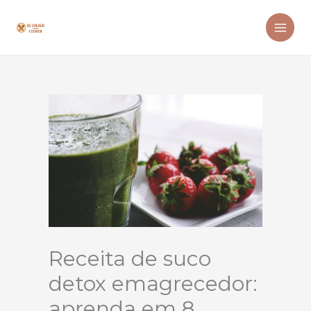
Ir
para
o
conteúdo
Receita de suco
detox emagrecedor:
aprenda em 8