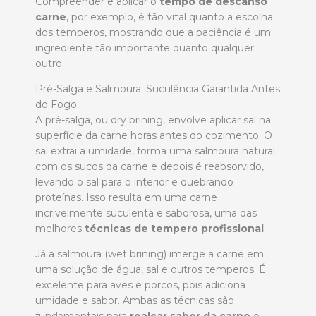
Compreender e aplicar o
tempo de descanso
carne
, por exemplo, é tão vital quanto a escolha
dos temperos, mostrando que a paciência é um
ingrediente tão importante quanto qualquer
outro.
Pré-Salga e Salmoura: Suculência Garantida Antes
do Fogo
A pré-salga, ou dry brining, envolve aplicar sal na
superfície da carne horas antes do cozimento. O
sal extrai a umidade, forma uma salmoura natural
com os sucos da carne e depois é reabsorvido,
levando o sal para o interior e quebrando
proteínas. Isso resulta em uma carne
incrivelmente suculenta e saborosa, uma das
melhores
técnicas de tempero profissional
.
Já a salmoura (wet brining) imerge a carne em
uma solução de água, sal e outros temperos. É
excelente para aves e porcos, pois adiciona
umidade e sabor. Ambas as técnicas são
fundamentais para
realçar sabor da carne
e