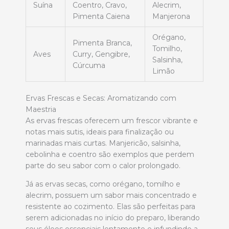
Suína
Coentro, Cravo,
Alecrim,
Pimenta Caiena
Manjerona
Orégano,
Pimenta Branca,
Tomilho,
Aves
Curry, Gengibre,
Salsinha,
Cúrcuma
Limão
Ervas Frescas e Secas: Aromatizando com
Maestria
As ervas frescas oferecem um frescor vibrante e
notas mais sutis, ideais para finalização ou
marinadas mais curtas. Manjericão, salsinha,
cebolinha e coentro são exemplos que perdem
parte do seu sabor com o calor prolongado.
Já as ervas secas, como orégano, tomilho e
alecrim, possuem um sabor mais concentrado e
resistente ao cozimento. Elas são perfeitas para
serem adicionadas no início do preparo, liberando
seus óleos essenciais lentamente e infundindo a