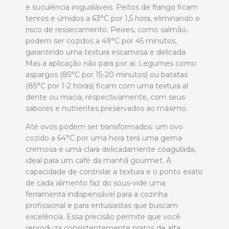
e suculência inigualáveis. Peitos de frango ficam
tenros e úmidos a 63°C por 1,5 hora, eliminando o
risco de ressecamento. Peixes, como salmão,
podem ser cozidos a 49°C por 45 minutos,
garantindo uma textura escamosa e delicada.
Mas a aplicação não para por aí. Legumes como
aspargos (85°C por 15-20 minutos) ou batatas
(85°C por 1-2 horas) ficam com uma textura al
dente ou macia, respectivamente, com seus
sabores e nutrientes preservados ao máximo.
Até ovos podem ser transformados: um ovo
cozido a 64°C por uma hora terá uma gema
cremosa e uma clara delicadamente coagulada,
ideal para um café da manhã gourmet. A
capacidade de controlar a textura e o ponto exato
de cada alimento faz do sous-vide uma
ferramenta indispensável para a cozinha
profissional e para entusiastas que buscam
excelência. Essa precisão permite que você
reproduza consistentemente pratos de alta